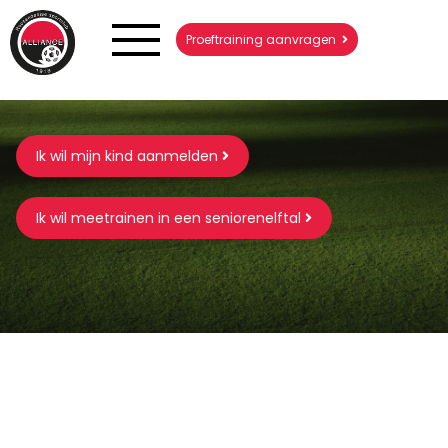
Proeftraining aanvragen
Ik wil mijn kind aanmelden
Ik wil meetrainen in een seniorenelftal