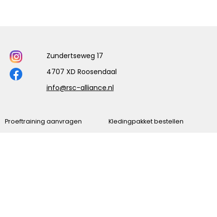
Zundertseweg 17
4707 XD Roosendaal
info@rsc-alliance.nl
Proeftraining aanvragen
Kledingpakket bestellen
Programma
Uitslagen
Vrijwilliger worden
Onze sponsors
Onze Ereleden
Belangrijke documenten
Contact
Nieuwsarchief