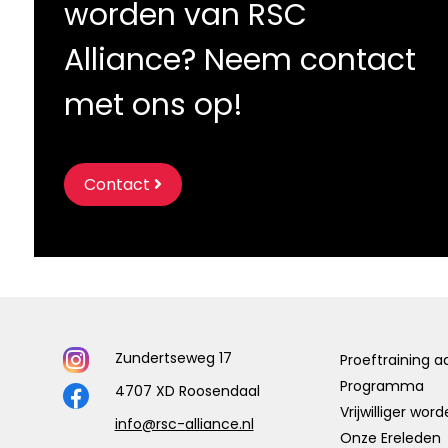
worden van RSC
Alliance? Neem contact
met ons op!
Contact
Zundertseweg 17
Proeftraining 
Programma
4707 XD Roosendaal
Vrijwilliger wor
info@rsc-alliance.nl
Onze Ereleden