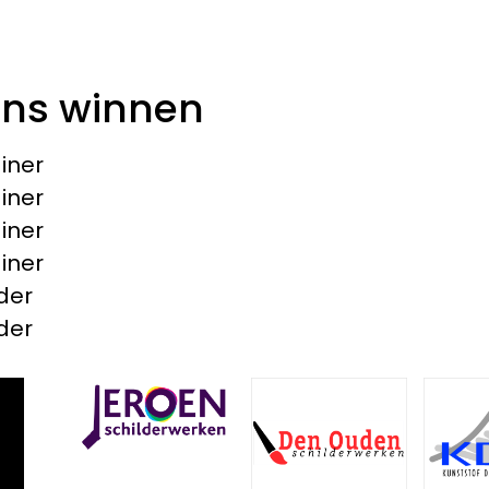
ons winnen
iner
iner
iner
iner
der
der