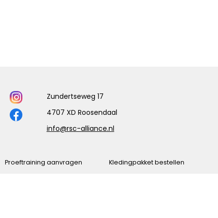
Zundertseweg 17
4707 XD Roosendaal
info@rsc-alliance.nl
Proeftraining aanvragen
Kledingpakket bestellen
Programma
Uitslagen
Vrijwilliger worden
Onze sponsors
Onze Ereleden
Belangrijke documenten